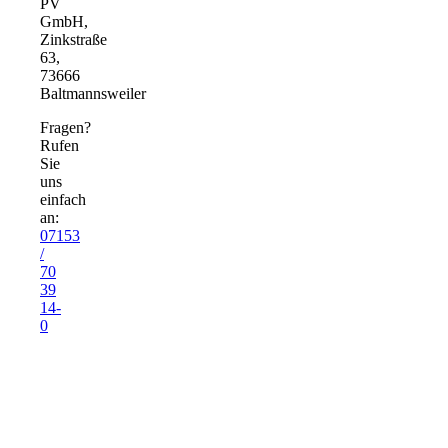
PV
GmbH,
Zinkstraße
63,
73666
Baltmannsweiler
Fragen?
Rufen
Sie
uns
einfach
an:
07153
/
70
39
14-
0