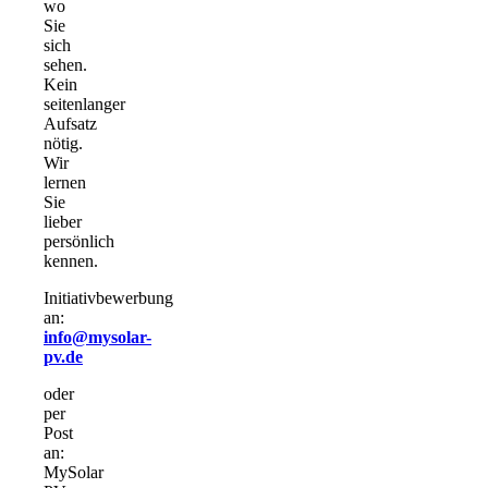
wo
Sie
sich
sehen.
Kein
seitenlanger
Aufsatz
nötig.
Wir
lernen
Sie
lieber
persönlich
kennen.
Initiativbewerbung
an:
info@mysolar-
pv.de
oder
per
Post
an:
MySolar