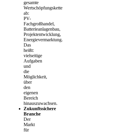
gesamte
Wertschöpfungskette
ab:
PV-
Fachgroßhandel,
Batterieanlagenbau,
Projektentwicklung,
Energievermarktung.
Das
heißt:
vielseitige
Aufgaben
und
die
Möglichkeit,
über
den
eigenen
Bereich
hinauszuwachsen.
Zukunftssichere
Branche
Der
Markt
für