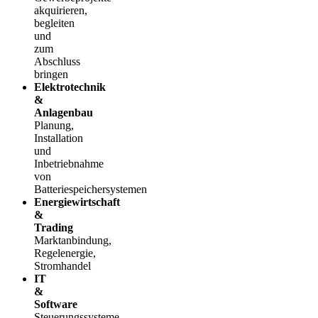
akquirieren,
begleiten
und
zum
Abschluss
bringen
Elektrotechnik
&
Anlagenbau
Planung,
Installation
und
Inbetriebnahme
von
Batteriespeichersystemen
Energiewirtschaft
&
Trading
Marktanbindung,
Regelenergie,
Stromhandel
IT
&
Software
Steuerungssysteme,